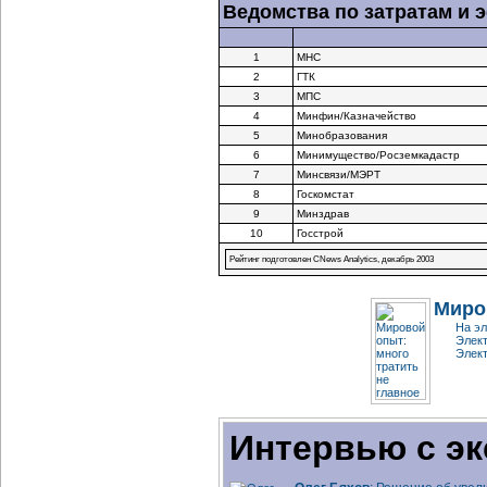
Ведомства по затратам и
1
МНС
2
ГТК
3
МПС
4
Минфин/Казначейство
5
Минобразования
6
Минимущество/Росземкадастр
7
Минсвязи/МЭРТ
8
Госкомстат
9
Минздрав
10
Госстрой
Рейтинг подготовлен CNews Analytics, декабрь 2003
Миро
На эл
Элект
Элект
Интервью с эк