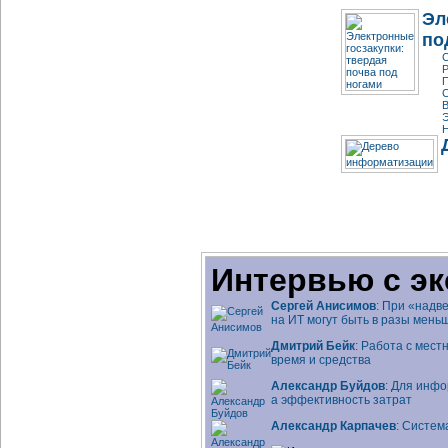
Эл
по
С
Р
П
С
В
Э
Н
Интервью с эк
Сергей Анисимов
: При «надв
на ИТ могут быть в разы мень
Дмитрий Бейк
: Работа с мес
время и средства
Александр Буйдов
: Для инфо
а эффективность затрат
Александр Карпачев
: Систем