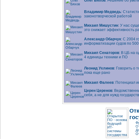
Олег Бяхов
: Решение об уве
Владимир Медведь
: Статист
законотворческой работой
Михаил Мишустин
: У нас сущ
это снижает эффективность 
Александр Обарчук
: С 2004 
информатизации судов по 500
Михаил Сенаторов
: В ЦБ на 
4 единицы техники и ПО
Леонид Ухлинов
: Говорить о
пока еще рано
Михаил Фалеев
: Потенциал
и
Церен Церенов
: Ведомственн
себя, а не для нужд государст
От
гос
Ф
О
Д
О