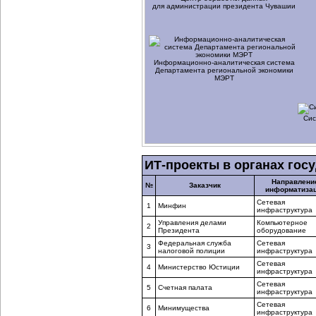
для администрации президента Чувашии
Информационно-аналитическая
система
Департамента региональной экономики
МЭРТ
Сис
ИТ-проекты в органах гос
Направлени
№
Заказчик
информатиза
Сетевая
1
Минфин
инфраструктура
Управления делами
Компьютерное
2
Президента
оборудование
Федеральная служба
Сетевая
3
налоговой полиции
инфраструктура
Сетевая
4
Министерство Юстиции
инфраструктура
Сетевая
5
Счетная палата
инфраструктура
Сетевая
6
Минимущества
инфраструктура