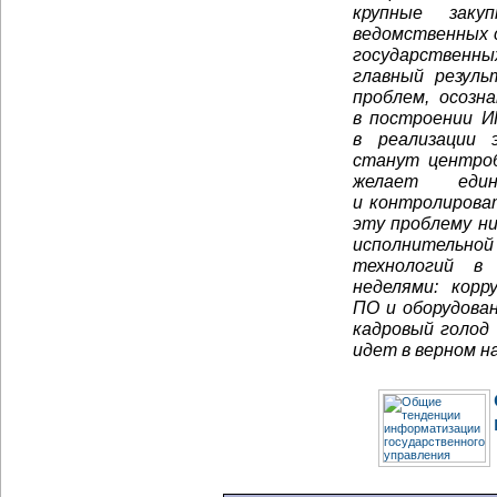
крупные заку
ведомственных 
государственн
главный резул
проблем, осозн
в построении
И
в реализации 
станут центроб
желает еди
и контролироват
эту проблему ни
исполнительной
технологий в 
неделями: корр
ПО и оборудован
кадровый голод 
идет в верном н