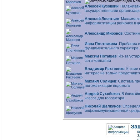
Алексей Кузовкин
: Налажива
государственными организаци
Алексей Леонтьев
: Максимал
информатизации регионов в ц
Александр Миронов
: Охотни
Инна Плотникова
: Проблема 
фундаментального характера
Максим Поташев
:
Из-за
устар
сети компаний
Владимир Рахтеенко
: К тем
интерес не только представите
Михаил Солнцев
: Система п
автоматизации ведомств
Андрей Сухобоков
: В ближай
класса для госсектора
Николай Щелкунов
: Определ
инфокоммуникационной сред
За
К
З
с