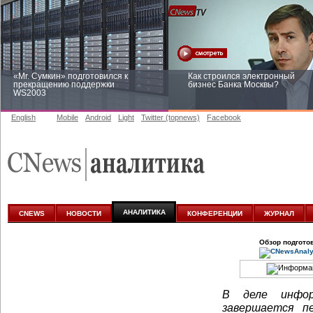
«Mr. Сумкин» подготовился к
Как строился электронный
прекращению поддержки
бизнес Банка Москвы?
WS2003
English
Mobile
Android
Light
Twitter (topnews)
Facebook
Заоблачная оптимизация: как
Рейтинг CNewsInfrastructure 20
Faberlic изменил подход к
приглашаем участвовать
аналитике
АНАЛИТИКА
CNEWS
НОВОСТИ
КОНФЕРЕНЦИИ
ЖУРНАЛ
Обзор подгото
В деле инфор
завершается п