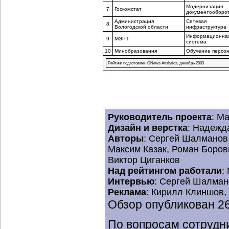
Модернизация
7
Госкомстат
документооборо
Администрация
Сетевая
8
Вологодской области
инфраструктура
Информационна
9
МЭРТ
система
10
Минобразования
Обучение персо
Рейтинг подготовлен CNews Analytics, декабрь 2003
Руководитель проекта
: М
Дизайн и верстка
: Надежд
Авторы
: Сергей Шалманов
Максим Казак, Роман Боров
Виктор Циганков
Над рейтингом работали
:
Интервью
: Сергей Шалман
Реклама
: Кирилл Клиншов,
Обзор опубликован 26
По вопросам сотрудн