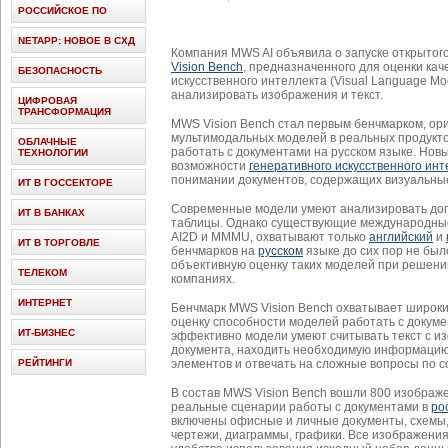
РОССИЙСКОЕ ПО
NETAPP: НОВОЕ В СХД
Компания MWS AI объявила о запуске открытог
Vision Bench
, предназначенного для оценки ка
БЕЗОПАСНОСТЬ
искусственного интеллекта (Visual Language Mo
анализировать изображения и текст.
ЦИФРОВАЯ
ТРАНСФОРМАЦИЯ
MWS Vision Bench стал первым бенчмарком, ор
мультимодальных моделей в реальных продукто
ОБЛАЧНЫЕ
работать с документами на русском языке. Нов
ТЕХНОЛОГИИ
возможности
генеративного искусственного инт
понимании документов, содержащих визуальны
ИТ В ГОССЕКТОРЕ
Современные модели умеют анализировать дого
ИТ В БАНКАХ
таблицы. Однако существующие международн
AI2D и MMMU, охватывают только
английский
и
ИТ В ТОРГОВЛЕ
бенчмарков на
русском
языке до сих пор не был
объективную оценку таких моделей при решении
ТЕЛЕКОМ
компаниях.
ИНТЕРНЕТ
Бенчмарк MWS Vision Bench охватывает широки
оценку способности моделей работать с докуме
ИТ-БИЗНЕС
эффективно модели умеют считывать текст с из
документа, находить необходимую информацию
РЕЙТИНГИ
элементов и отвечать на сложные вопросы по 
В состав MWS Vision Bench вошли 800 изображ
реальные сценарии работы с документами в
ро
включены офисные и личные документы, схемы,
чертежи, диаграммы, графики. Все изображени