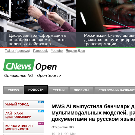
Цифровая трансформация в
Российский бизнес актив
нестабильное время — пять
движется по пути цифро
полезных лайфхаков
трансформации
Twitter (topnews)
Facebook
Youtube
Яндекс.Дзен
Средний бизнес начал
цифровизироваться со
НОВОСТИ
CNEWS
СТАТЬИ
ПРОЕКТЫ
СПРАВОЧНИК РАЗРАБО
скоростью крупных
корпораций
УМНЫЙ ГОРОД
MWS AI выпустила бенчмарк д
мультимодальных моделей, р
ЛАЙФХАКИ
ЦИФРОВИЗАЦИИ
документами на русском язык
КОРПОРАТИВНАЯ
Открытое ПО
МОБИЛЬНОСТЬ
10.10 11:00, Мск