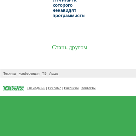
которого
ненавидят
программисты
Стань другом
Техника
Конференции
ТВ
Архив
Об издании
Реклама
Вакансии
Контакты