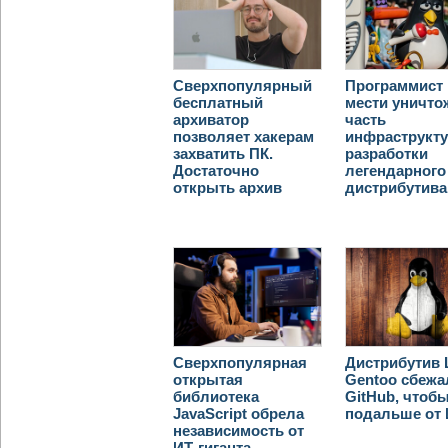
Сверхпопулярный
Программист 
бесплатный
мести уничто
архиватор
часть
позволяет хакерам
инфраструкт
захватить ПК.
разработки
Достаточно
легендарного
открыть архив
дистрибутива
Сверхпопулярная
Дистрибутив 
открытая
Gentoo сбежа
библиотека
GitHub, чтоб
JavaScript обрела
подальше от
независимость от
ИТ-гиганта,