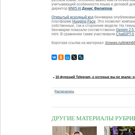
учитывающий особенности языка и деловой до
директор
MWS AI
Денис Филиппов
.
Открытый исходный код
бенчмарка опубликова
платформе
Hugging Face
. Это позволит компан
собственные, так и сторонние модели. На теку
бенчмарке показали соответственно
Gemini 2.5
mini. В сравнении также участвовали
ChatGPT-5
Короткая ссылка на материал:
//cnews.ru/link/n
10 функций Telegram, о которых вы не знали: 
Распечатать
ДРУГИЕ МАТЕРИАЛЫ РУБРИ