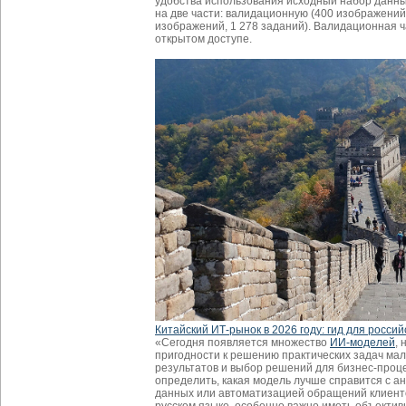
удобства использования исходный набор данн
на две части: валидационную (400 изображений,
изображений, 1 278 заданий). Валидационная ч
открытом доступе.
Китайский ИТ-рынок в 2026 году: гид для россий
«Сегодня появляется множество
ИИ-моделей
, 
пригодности к решению практических задач ма
результатов и выбор решений для бизнес-проце
определить, какая модель лучше справится с а
данных или автоматизацией обращений клиент
русском языке, особенно важно иметь объектив