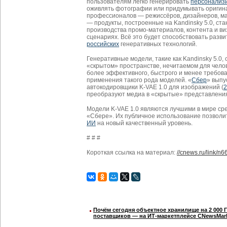
пользователям легко генерировать
персонализ
оживлять фотографии или придумывать оригин
профессионалов — режиссёров, дизайнеров, ма
— продукты, построенные на Kandinsky 5.0, с
производства промо-материалов, контента и ви
сценариях. Всё это будет способствовать разв
российских
генеративных технологий.
Генеративные модели, такие как Kandinsky 5.0,
«скрытом» пространстве, нечитаемом для челов
более эффективного, быстрого и менее требова
применения такого рода моделей. «
Сбер
» выпу
автокодировщики K-VAE 1.0 для изображений (
преобразуют медиа в «скрытые» представления
Модели K-VAE 1.0 являются лучшими в мире сре
«Сбере». Их публичное использование позволи
ИИ
на новый качественный уровень.
# # #
Короткая ссылка на материал:
//cnews.ru/link/n
Почём сегодня объектное хранилище на 2 000 
поставщиков ― на ИТ-маркетплейсе CNewsMar