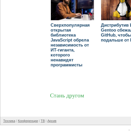
Сверхпопулярная
Дистрибутив 
открытая
Gentoo сбежа
библиотека
GitHub, чтоб
JavaScript обрела
подальше от
независимость от
ИТ-гиганта,
которого
ненавидят
программисты
Стань другом
Техника
Конференции
ТВ
Архив