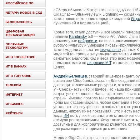
РОССИЙСКОЕ ПО
«Сбер» объявил об открытии весов двух новый
NETAPP: НОВОЕ В СХД
GigaChat — Ultra-Preview и Lightning — созданн
также новое поколение открытых моделей
Gig
БЕЗОПАСНОСТЬ
пунктуацией и нормализацией.
ЦИФРОВАЯ
Кроме того, стали доступны все модели генера
ТРАНСФОРМАЦИЯ
линейки
Kandinsky
5.0 — Video Pro, Video Lite и
продвинутые
нейросети
, нативно понимающие 
ОБЛАЧНЫЕ
русскую культуру и умеющие писать кириллическ
ТЕХНОЛОГИИ
также модели для сжатия
визуальных
данных K-
моделей генерации визуального контента и яв
ИТ В ГОССЕКТОРЕ
открытых аналогов. Код и веса этих всех модел
пользователям по
лицензии MIT
, в том числе д
ИТ В БАНКАХ
целях.
ИТ В ТОРГОВЛЕ
Андрей Белевцев
, старший вице-президент, р
развитие» Сбербанка, сказал: «Для создания 
две вещи: колоссальные ресурсы и, что еще ва
ТЕЛЕКОМ
У «Сбера» есть и то, и другое. Но наша принци
закрытую технологию. Наша стратегия – стать
ИНТЕРНЕТ
страны. Именно поэтому мы открываем веса на
Когда мы отдаем модели, любая компания в Рос
ИТ-БИЗНЕС
установить их внутри своего закрытого контура
данных, никому их не показывая. Это и есть н
РЕЙТИНГИ
когда
ИИ
есть у всей страны, и он становится 
стимула роста экономики. Хочу также отметить, 
доступна и для корпоративных клиентов, опти
для размещения в периметре компании».
Модели GigaChat встречают пополнение в лиц