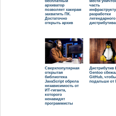
бесплатный
мести уничто
архиватор
часть
позволяет хакерам
инфраструкт
захватить ПК.
разработки
Достаточно
легендарного
открыть архив
дистрибутива
Сверхпопулярная
Дистрибутив 
открытая
Gentoo сбежа
библиотека
GitHub, чтоб
JavaScript обрела
подальше от
независимость от
ИТ-гиганта,
которого
ненавидят
программисты