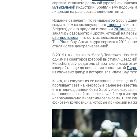
сервиса, ставшего реальной угрозой финансов
музыкальной
индустрии, Spotify и ему подобным
лицензии на распространение контента.
Издание отмечает, что гендиректор Spotify
Дани
создателем сверхпопулярного
торрент
-клиент
Strigeus) до его продажи компании
BitTorrent Inc
занялись разработкой Spotify, который на пер
p2p-протокола
– то есть использовал подход, 
The Pirate Bay. Архитектура сервиса к 2011 г.
стала более централизованной.
В 2019 г. вышла книга “Spotify Teardown– Inside 
одним из соавторов которой выступил шведски
Fleischer), соучредитель «Пиратского комитета
копирайта еще до появления знаменитой
Пират
из ключевых фигур в истории The Pirate Bay, т
Книга, как следует из ее названия, посвящена Sp
проливает свет на некоторые ранее неизвестны
что в период ранней беты Spotify использовал
наполнения своей коллекции. Фляйшер в интервь
«первоначально пиратским сервисом». С его сл
фонотеку композиции, которые приносили на жес