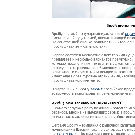
Spotify против пи
Spotify – самый популярный музыкальный
стрим
ежемесячной аудиторией, насчитывающей около
По собственной оценке, занимает 30% глобальн
прослушивания музыки онлайн.
Сервис доступен бесплатно с некоторыми суще
предлагает и несколько вариантов премиумной п
которые предпочитают не платить за контент,
прослушивать рекламные объявления в переры
возможности скачивать композиции на компьют
имеет еще более суровые ограничения, касаю
прослушиваемого контента.
В марте 2022 г. Spotify
закрыл
российское предс
возможности использовать премиум-аккаунты.
Spotify сам занимался пиратством?
С самого запуска Spotify позиционировал себя в
сервисов. Многие из выбравших сервис в прош
скачивание музыки из интернета приобретению
Сегодня Spotify – компания с рыночной капитал
крупнейших в Швеции, уже не заигрывает с пир
правовом поле
. Целями компании становятся 