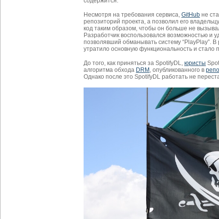
содержится.
Несмотря на требования сервиса,
GitHub
не ста
репозиторий проекта, а позволил его владель
код таким образом, чтобы он больше не вызывал
Разработчик воспользовался возможностью и уд
позволявший обманывать систему “PlayPlay”. В
утратило основную функциональность и стало 
До того, как приняться за SpotifyDL,
юристы
Spot
алгоритма обхода
DRM
, опубликованного в
реп
Однако после это SpotifyDL работать не перест