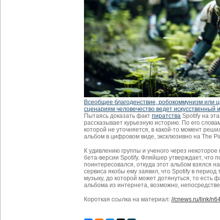
Всеобщее благоденствие, робокоммунизм или 
сценариям человечество ведет искусственный 
Пытаясь доказать факт
пиратства
Spotify на э
рассказывает курьезную историю. По его слова
которой не уточняется, в какой-то момент реш
альбом в цифровом виде, эксклюзивно на The Pir
К удивлению группы и ученого через некоторое
бета-версии Spotify. Фляйшер утверждает, что по
поинтересовался, откуда этот альбом взялся н
сервиса якобы ему заявил, что Spotify в перио
музыку, до которой может дотянуться, то есть 
альбома из интернета, возможно, непосредствен
Короткая ссылка на материал:
//cnews.ru/link/n