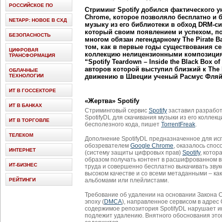
РОССИЙСКОЕ ПО
Стриминг Spotify добился фактического 
Chrome, которое позволяло бесплатно и 
NETAPP: НОВОЕ В СХД
музыку из его библиотеки в обход DRM-с
который своим появлением и успехом, п
БЕЗОПАСНОСТЬ
многом обязан легендарному The Pirate B
том, как в первые годы существования с
ЦИФРОВАЯ
коллекцию нелицензионными композициям
ТРАНСФОРМАЦИЯ
“Spotify Teardown – Inside the Black Box o
авторов которой выступил близкий к The 
ОБЛАЧНЫЕ
ТЕХНОЛОГИИ
движению в Швеции ученый Расмус Фля
ИТ В ГОССЕКТОРЕ
«Жертва» Spotify
ИТ В БАНКАХ
Стриминговый сервис
Spotify
заставил разрабо
SpotifyDL для скачивания музыки из его коллекц
ИТ В ТОРГОВЛЕ
бесполезного кода, пишет
TorrentFreak
.
ТЕЛЕКОМ
Дополнение SpotifyDL предназначенное для ис
обозревателем
Google Chrome
, оказалось спо
ИНТЕРНЕТ
(систему защиты цифровых прав)
Spotify
, котор
образом получать контент в расшифрованном 
ИТ-БИЗНЕС
труда и совершенно бесплатно выкачивать зву
высоком качестве и со всеми метаданными – как
РЕЙТИНГИ
альбомами или плейлистами.
Требование об удалении на основании Закона 
эпоху (
DMCA
), направленное сервисом в адрес 
содержимое репозитория SpotifyDL нарушает ин
подлежит удалению. Внятного обоснования это