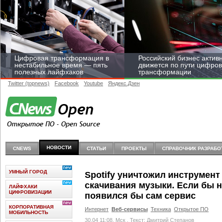
Цифровая трансформация в
Российский бизнес актив
нестабильное время — пять
движется по пути цифро
полезных лайфхаков
трансформации
Twitter (topnews)
Facebook
Youtube
Яндекс.Дзен
Средний бизнес начал
цифровизироваться со
НОВОСТИ
CNEWS
СТАТЬИ
ПРОЕКТЫ
СПРАВОЧНИК РАЗРАБО
скоростью крупных
корпораций
УМНЫЙ ГОРОД
Spotify уничтожил инструмент
скачивания музыки. Если бы н
ЛАЙФХАКИ
ЦИФРОВИЗАЦИИ
появился бы сам сервис
КОРПОРАТИВНАЯ
Интернет
Веб-сервисы
Техника
Открытое ПО
МОБИЛЬНОСТЬ
30.04 11:08, Мск
, Текст: Дмитрий Степанов