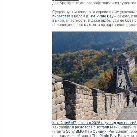
для Spotify, а также разработчики инструментов 
Существует мнение, что сервис своим успехом
пиратства
в целом и
The Pirate Bay
– самому изв
в мире, в частности, и даже якобы сам не брез
нелицензионного контента на заре своего суще
Китайский ИТ-рынок в 2026 году: гид для россий
Как заявил
в разговоре с TorrentFreak
бывший ге
гиганта
Sony BMG
Пер Сундин
(Per Sundin), Sp
не грандиозный успех
The Pirate Bay
. В отсутст