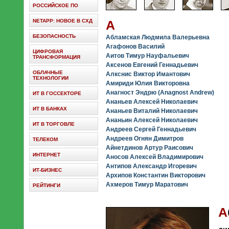
РОССИЙСКОЕ ПО
NETAPP: НОВОЕ В СХД
А
БЕЗОПАСНОСТЬ
Абламская Людмила Валерьевна
Агафонов Василий
ЦИФРОВАЯ
Аитов Тимур Науфальевич
ТРАНСФОРМАЦИЯ
Аксенов Евгений Геннадьевич
ОБЛАЧНЫЕ
Алкснис Виктор Имантович
ТЕХНОЛОГИИ
Амириди Юлия Викторовна
Анагност Эндрю (Anagnost Andrew)
ИТ В ГОССЕКТОРЕ
Ананьев Алексей Николаевич
ИТ В БАНКАХ
Ананьев Виталий Николаевич
Ананьин Алексей Николаевич
ИТ В ТОРГОВЛЕ
Андреев Сергей Геннадьевич
Андреев Огнян Димитров
ТЕЛЕКОМ
Айнетдинов Артур Раисович
ИНТЕРНЕТ
Аносов Алексей Владимирович
Антипов Александр Игоревич
ИТ-БИЗНЕС
Архипов Константин Викторович
Ахмеров Тимур Маратович
РЕЙТИНГИ
А