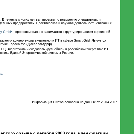
. В течение многих лет вел проекты по внедрению оперативных и
дельных предприятиях. Практическая и научная деятельность связаны с
rgy GmbH
, профессионально занимается структурированием сервисной
ления конвергенции энергетики и ИТ в сфере Smart Grid. Является
литике Евросоюза (Дюсселльдорф)
ВЦ Энергетики» и создатель крупнейшей в российской энергетике ИТ-
отника Единой Энергетической системы России.
у»
Информация CNews основана на данных от 25.04.2007
ртого созыва с декабря 2003 года, член фракции