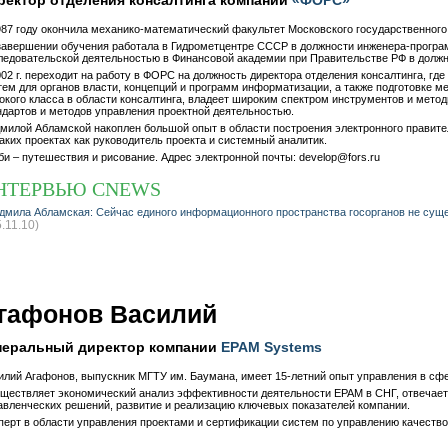
ректор отделения консалтинга компании
«ФОРС»
987 году окончила механико-математический факультет Московского государственного 
завершении обучения работала в Гидрометцентре СССР в должности инженера-програм
ледовательской деятельностью в Финансовой академии при Правительстве РФ в должн
002 г. переходит на работу в ФОРС на должность директора отделения консалтинга, г
тем для органов власти, концепций и программ информатизации, а также подготовке 
окого класса в области консалтинга, владеет широким спектром инструментов и метод
ндартов и методов управления проектной деятельностью.
милой Абламской накоплен большой опыт в области построения электронного правитель
таких проектах как руководитель проекта и системный аналитик.
би – путешествия и рисование. Адрес электронной почты: develop@fors.ru
НТЕРВЬЮ CNEWS
дмила Абламская: Сейчас единого информационного пространства госорганов не сущ
5.11.10)
гафонов Василий
неральный директор компании
EPAM Systems
илий Агафонов, выпускник МГТУ им. Баумана, имеет 15-летний опыт управления в сф
ществляет экономический анализ эффективности деятельности EPAM в СНГ, отвечает 
авленческих решений, развитие и реализацию ключевых показателей компании.
перт в области управления проектами и сертификации систем по управлению качество