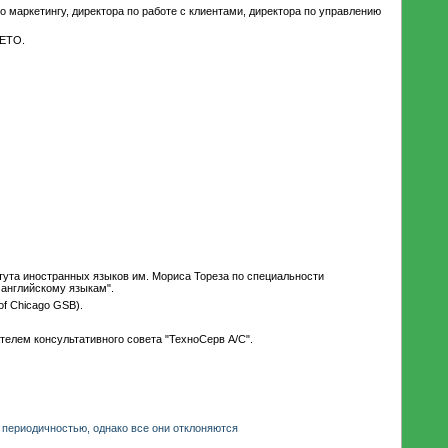
о маркетингу, директора по работе с клиентами, директора по управлению
 ETO.
тута иностранных языков им. Мориса Тореза по специальности
 английскому языкам".
of Chicago GSB).
ателем консультативного совета "ТехноСерв А/C".
 периодичностью, однако все они отклоняются