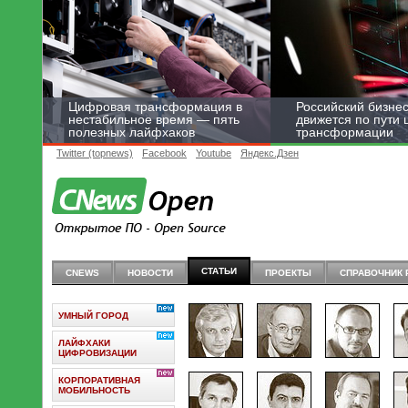
Цифровая трансформация в
Российский бизнес
нестабильное время — пять
движется по пути
полезных лайфхаков
трансформации
Twitter (topnews)
Facebook
Youtube
Яндекс.Дзен
СТАТЬИ
CNEWS
НОВОСТИ
ПРОЕКТЫ
СПРАВОЧНИК 
УМНЫЙ ГОРОД
ЛАЙФХАКИ
ЦИФРОВИЗАЦИИ
КОРПОРАТИВНАЯ
МОБИЛЬНОСТЬ