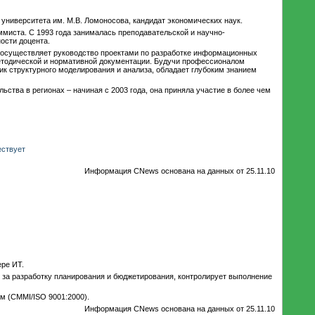
университета им. М.В. Ломоносова, кандидат экономических наук.
миста. С 1993 года занималась преподавательской и научно-
ости доцента.
де осуществляет руководство проектами по разработке информационных
методической и нормативной документации. Будучи профессионалом
ик структурного моделирования и анализа, обладает глубоким знанием
ства в регионах – начиная с 2003 года, она приняла участие в более чем
ествует
Информация CNews основана на данных от 25.11.10
ере ИТ.
за разработку планирования и бюджетирования, контролирует выполнение
м (CMMI/ISO 9001:2000).
Информация CNews основана на данных от 25.11.10