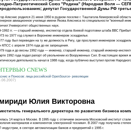
родно-Патриотический Союз "Родина" (Народная Воля — СЕПР
иродопользованию; депутат Государственной Думы РФ третьего 
тор Алкснис родился 21 июня 1950 в рудном поселке г. Таштагола Кемеровской облас
енерное авиационное училище имени Якова Алксниса по специальности "военный инже
ончил Университет общественных наук.
9-1992 гг. — старший инженер, инспектор отдела боевой подготовки штаба ВВС Прибалт
973 по 1977 год служил в Воронеже инженером эскадрильи.
977 году был переведен на ту же должность в Ригу, где прослужил инженером эскадриль
н КПСС с апреля 1974 года до ее запрещения.
979 года и до весны 1992 года — инженер, старший инженер, старший инженер-инспект
арте 1992 года подал рапорт об увольнении из Вооруженных Сил. В настоящее время ж
итическую деятельность начал в 1988 году, когда публично выступил против Народног
НТЕРВЬЮ CNEWS
кснис и Поносов: лица российской OpenSource- революции
4.06.2007)
мириди Юлия Викторовна
меститель генерального директора по развитию бизнеса ком
илась 14 марта в Москве. В 1995 году с отличием окончила Московский институт стали
нология материалов и компонентов электронной техники». В 2007 году получила степе
Т-индустрии, в секторе автоматизации банков и предприятий с 1995 г.