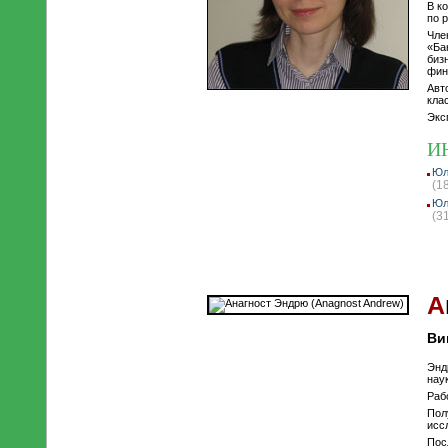
В к
по 
Чле
«Ба
биз
фин
Авт
кла
Экс
И
Юл
(1
Юл
(3
А
Ви
Энд
нау
Раб
Пол
исс
Пос