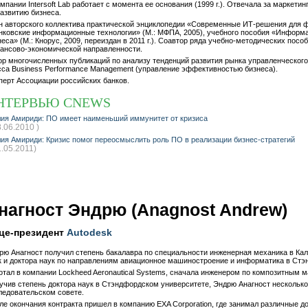
омпании Intersoft Lab работает с момента ее основания (1999 г.). Отвечала за маркети
развитию бизнеса.
н авторского коллектива практической энциклопедии «Современные ИТ-решения для фи
нковские информационные технологии» (М.: МФПА, 2005), учебного пособия «Информ
неса» (М.: Кнорус, 2009, переиздан в 2011 г.). Соавтор ряда учебно-методических пос
ансово-экономической направленности.
ор многочисленных публикаций по анализу тенденций развития рынка управленческого
сса Business Performance Management (управление эффективностью бизнеса).
перт Ассоциации российских банков.
НТЕРВЬЮ CNEWS
ия Амириди: ПО имеет наименьший иммунитет от кризиса
8.06.2010 )
ия Амириди: Кризис помог переосмыслить роль ПО в реализации бизнес-стратегий
1.05.2011)
нагност Эндрю (Anagnost Andrew)
це-президент
Autodesk
рю Анагност получил степень бакалавра по специальности инженерная механика в Ка
к и доктора наук по направлениям авиационное машиностроение и информатика в Стэ
отал в компании Lockheed Aeronautical Systems, сначала инженером по композитным 
учив степень доктора наук в Стэндфордском университете, Эндрю Анагност несколько
ледовательском совете.
ле окончания контракта пришел в компанию EXA Corporation, где занимал различные д