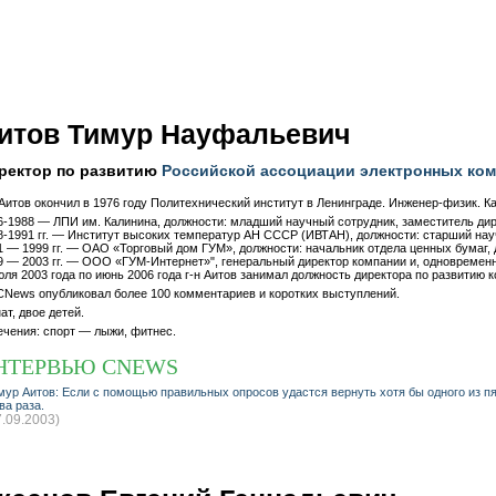
итов Тимур Науфальевич
ректор по развитию
Российской ассоциации электронных ком
 Аитов окончил в 1976 году Политехнический институт в Ленинграде. Инженер-физик. 
6-1988 — ЛПИ им. Калинина, должности: младший научный сотрудник, заместитель дир
8-1991 гг. — Институт высоких температур АН СССР (ИВТАН), должности: старший науч
1 — 1999 гг. — ОАО «Торговый дом ГУМ», должности: начальник отдела ценных бумаг,
9 — 2003 гг. — ООО «ГУМ-Интернет»", генеральный директор компании и, одновремен
юля 2003 года по июнь 2006 года г-н Аитов занимал должность директора по развитию 
CNews опубликовал более 100 комментариев и коротких выступлений.
ат, двое детей.
ечения: спорт — лыжи, фитнес.
НТЕРВЬЮ CNEWS
мур Аитов: Если с помощью правильных опросов удастся вернуть хотя бы одного из пя
ва раза.
7.09.2003)