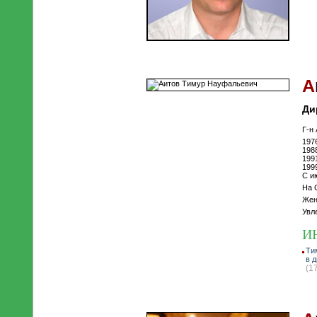
А
Ди
Г-н
197
198
199
199
С и
На 
Жен
Увл
И
Ти
в д
(1