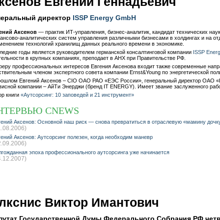
ксенов Евгений Геннадьевич
неральный директор
ISSP Energy GmbH
ений Аксенов
— практик ИТ-управления, бизнес-аналитик, кандидат технических наук
ансово-аналитических систем управления различными бизнесами в холдингах и на от
менением технологий хранилищ данных реального времени в экономике.
ледние годы является руководителем германской консалтинговой компании
ISSP Ene
тельности в крупных компаниях, преподает в АНХ при Правительстве РФ.
феру профессиональных интересов Евгения Аксенова входит также современные направ
ствительным членом экспертного совета компании Ernst&Young по энергетической по
рошлом Евгений Аксенов – CIO ОАО РАО «ЕЭС России», генеральный директор ОАО «Г
висной компании – АйТи Энерджи (бренд IT ENERGY). Имеет звание заслуженного раб
ор книги
«Аутсорсинг: 10 заповедей и 21 инструмент»
НТЕРВЬЮ CNEWS
гений Аксенов: Основной наш риск — снова превратиться в отраслевую «мамину дочк
1.08.2006)
гений Аксенов: Аутсорсинг полезен, когда необходим маневр
2.09.2006)
лгожданная эпоха профессионального аутсорсинга уже начинается
4.12.2007)
лкснис Виктор Имантович
путат Государственной Думы Федерального Собрания РФ четве