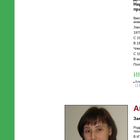
На
пр
Вик
инж
Зак
197
С 1
В 1
Чле
С 1
В м
Пол
И
Ал
(1
А
За
Род
тех
В И