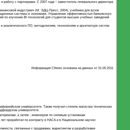
нг и работу с партнерами. С 2007 года – заместитель генерального директора
нансовой индустрии» (М.: БДЦ-Пресс, 2004), учебника для вузов
ационные системы в экономике. Управление эффективностью банковского
обий по изучению BI-технологий для студентов высших учебных заведений
 и аналитического ПО, методологиям, технологиям и архитектуре систем
Информация CNews основана на данных от 31.05.2011
лифорнийском университете. Также получил степень магистра технических
ндфордском университете.
материалам, а затем - инженером по силовым установкам.
 лет проработал по контракту в НАСА и в Национальном научно-
олжности, связанные с продажами, маркетингом и разработками.