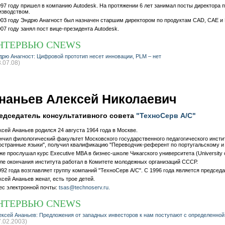
997 году пришел в компанию Autodesk. На протяжении 6 лет занимал посты директора п
изводством.
003 году Эндрю Анагност был назначен старшим директором по продуктам CAD, CAE и
007 году занял пост вице-президента Autodesk.
НТЕРВЬЮ CNEWS
дрю Анагност: Цифровой прототип несет инновации, PLM – нет
3.07.08)
наньев Алексей Николаевич
едседатель консультативного совета
"ТехноСерв А/С"
ксей Ананьев родился 24 августа 1964 года в Москве.
нчил филологический факультет Московского государственного педагогического инсти
остранные языки", получил квалификацию "Переводчик-референт по португальскому и
же прослушал курс Executive MBA в бизнес-школе Чикагского университета (University 
ле окончания института работал в Комитете молодежных организаций СССР.
992 года возглавляет группу компаний "ТехноСерв А/C". С 1996 года является председ
ксей Ананьев женат, есть трое детей.
ес электронной почты:
tsas@technoserv.ru.
НТЕРВЬЮ CNEWS
ексей Ананьев: Предложения от западных инвесторов к нам поступают с определенной
7.02.2003)