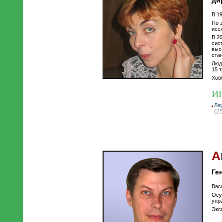
ди
В 1
По 
исс
В 2
сис
выс
ста
Люд
15 
Хоб
И
Лю
(2
А
Ге
Вас
Осу
упр
Экс