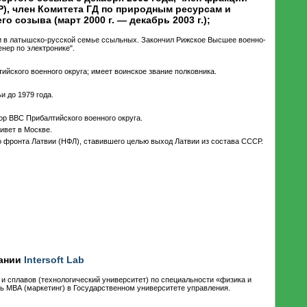
), член Комитета ГД по природным ресурсам и
созыва (март 2000 г. — декабрь 2003 г.);
ти в латышско-русской семье ссыльных. Закончил Рижское Высшее военно-
нер по электронике".
ийского военного округа; имеет воинское звание полковника.
и до 1979 года.
ор ВВС Прибалтийского военного округа.
ивет в Москве.
о фронта Латвии (НФЛ), ставившего целью выход Латвии из состава СССР.
пании
Intersoft Lab
 и сплавов (технологический университет) по специальности «физика и
нь МВА (маркетинг) в Государственном университете управления.