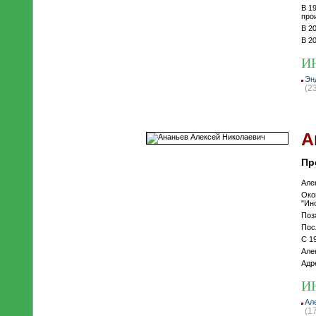
В 1
про
В 2
В 2
И
Эн
(2
А
Пр
Але
Око
"Ин
Поз
Пос
С 1
Але
Адр
И
Ал
(1