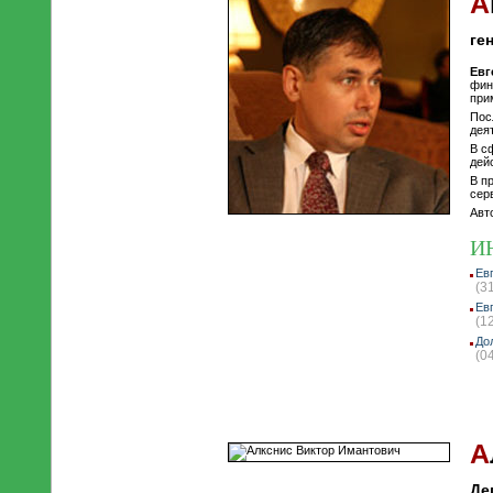
А
ге
Евг
фин
при
Пос
дея
В с
дей
В п
сер
Авт
И
Ев
(3
Ев
(1
До
(0
А
Де