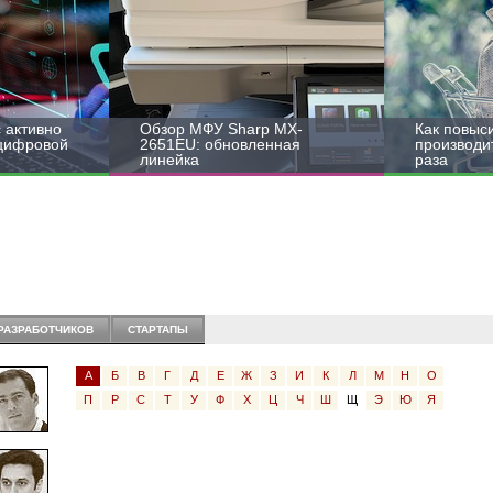
 активно
Обзор МФУ Sharp MX-
Как повыс
 цифровой
2651EU: обновленная
производит
линейка
раза
РАЗРАБОТЧИКОВ
СТАРТАПЫ
А
Б
В
Г
Д
Е
Ж
З
И
К
Л
М
Н
О
П
Р
С
Т
У
Ф
Х
Ц
Ч
Ш
Щ
Э
Ю
Я