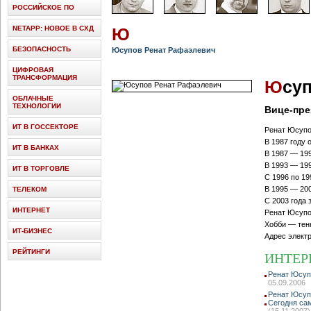
РОССИЙСКОЕ ПО
NETAPP: НОВОЕ В СХД
Ю
БЕЗОПАСНОСТЬ
Юсупов Ренат Рафаэлевич
ЦИФРОВАЯ
ТРАНСФОРМАЦИЯ
Ю
су
ОБЛАЧНЫЕ
ТЕХНОЛОГИИ
Вице-пре
ИТ В ГОССЕКТОРЕ
Ренат Юсупов
В 1987 году 
ИТ В БАНКАХ
В 1987 — 199
В 1993 — 19
ИТ В ТОРГОВЛЕ
С 1996 по 1
В 1995 — 20
ТЕЛЕКОМ
С 2003 года 
ИНТЕРНЕТ
Ренат Юсупов
Хобби — тен
ИТ-БИЗНЕС
Адрес элект
РЕЙТИНГИ
ИНТЕР
Ренат Юсуп
05.09.2006
Ренат Юсуп
Сегодня са