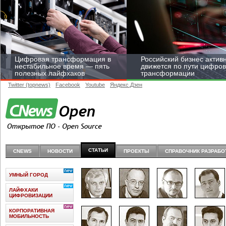
Цифровая трансформация в
Российский бизнес актив
нестабильное время — пять
движется по пути цифро
полезных лайфхаков
трансформации
Twitter (topnews)
Facebook
Youtube
Яндекс.Дзен
Средний бизнес начал
цифровизироваться со
СТАТЬИ
CNEWS
НОВОСТИ
ПРОЕКТЫ
СПРАВОЧНИК РАЗРАБО
скоростью крупных
корпораций
УМНЫЙ ГОРОД
ЛАЙФХАКИ
ЦИФРОВИЗАЦИИ
КОРПОРАТИВНАЯ
МОБИЛЬНОСТЬ